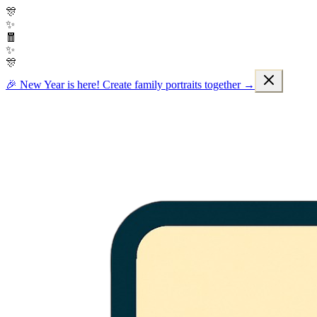
🎊
✨
🧧
✨
🎊
🎉 New Year is here! Create family portraits together →