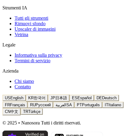
Strumenti IA
Tutti gli strumenti
Rimuovi sfondo
Upscaler di immagini
Vetrina
Legale
Informativa sulla privacy
Termini di servizio
Azienda
Chi siamo
Contatto
US
English
KR
한국어
JP
日本語
ES
Español
DE
Deutsch
FR
Français
RU
Русский
العربية
SA
PT
Português
IT
Italiano
CN
中文
TR
Türkçe
© 2025 • Nanosora Tutti i diritti riservati.