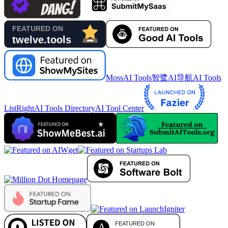
MossAI Tools
智鹭AI导航
AI Tools
List
RightAI Tools Directory
AI Tool Center