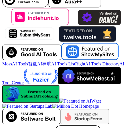
MossAI Tools
智鹭AI导航
AI Tools List
RightAI Tools Directory
AI
Tool Center