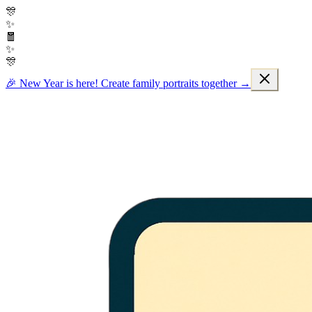
🎊
✨
🧧
✨
🎊
🎉 New Year is here! Create family portraits together →