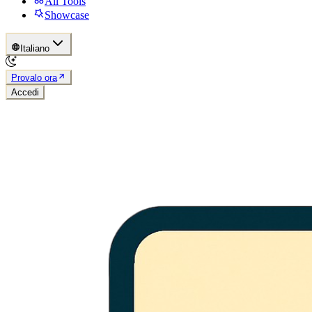
All Tools
Showcase
Italiano
Provalo ora
Accedi