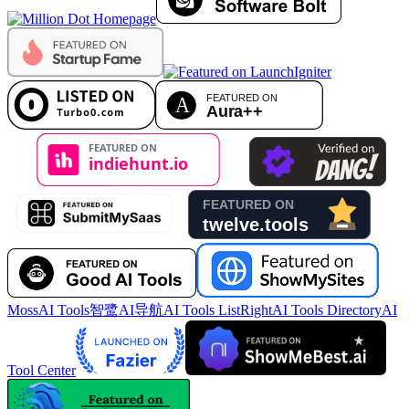
MossAI Tools
智鹭AI导航
AI Tools List
RightAI Tools Directory
AI
Tool Center