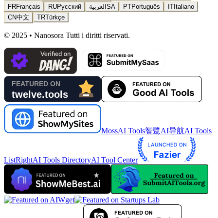
FR
Français
RU
Русский
العربية
SA
PT
Português
IT
Italiano
CN
中文
TR
Türkçe
© 2025 • Nanosora Tutti i diritti riservati.
MossAI Tools
智鹭AI导航
AI Tools
List
RightAI Tools Directory
AI Tool Center