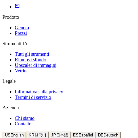
Prodotto
Genera
Prezzi
Strumenti IA
Tutti gli strumenti
Rimuovi sfondo
Upscaler di immagini
Vetrina
Legale
Informativa sulla privacy
Termini di servizio
Azienda
Chi siamo
Contatto
US
English
KR
한국어
JP
日本語
ES
Español
DE
Deutsch