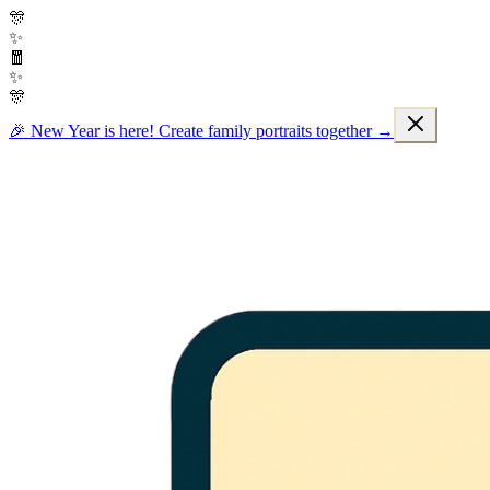
🎊
✨
🧧
✨
🎊
🎉 New Year is here! Create family portraits together →