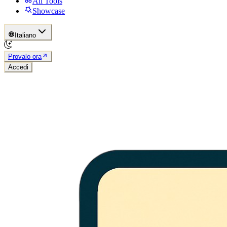
All Tools
Showcase
Italiano
Provalo ora
Accedi