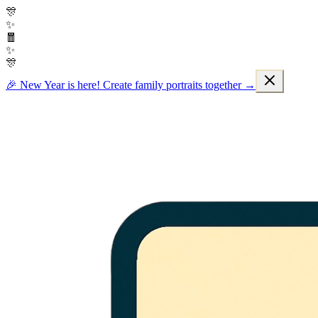
🎊
✨
🧧
✨
🎊
🎉 New Year is here! Create family portraits together →