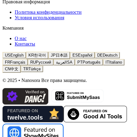
Правовая информация
Политика конфиденциальности
Условия использования
Компания
О нас
Контакты
US
English
KR
한국어
JP
日本語
ES
Español
DE
Deutsch
FR
Français
RU
Русский
العربية
SA
PT
Português
IT
Italiano
CN
中文
TR
Türkçe
© 2025 • Nanosora Все права защищены.