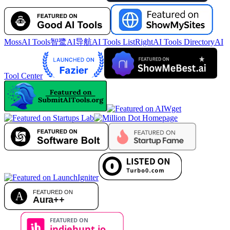
MossAI Tools
智鹭AI导航
AI Tools List
RightAI Tools Directory
AI
Tool Center