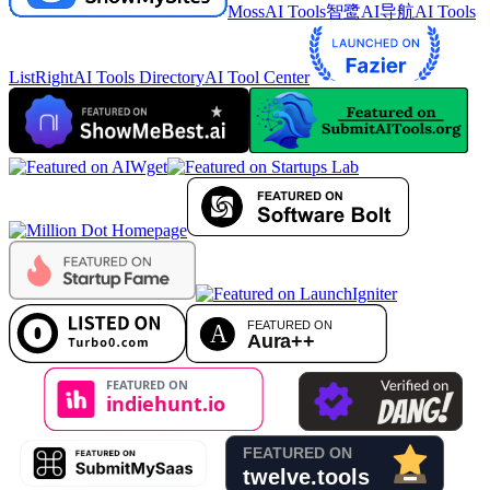
MossAI Tools
智鹭AI导航
AI Tools
List
RightAI Tools Directory
AI Tool Center