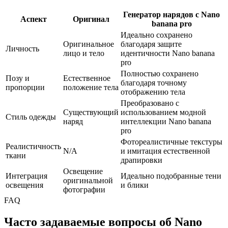
Генератор нарядов с Nano
Аспект
Оригинал
banana pro
Идеально сохранено
Оригинальное
благодаря защите
Личность
лицо и тело
идентичности Nano banana
pro
Полностью сохранено
Позу и
Естественное
благодаря точному
пропорции
положение тела
отображению тела
Преобразовано с
Существующий
использованием модной
Стиль одежды
наряд
интеллекции Nano banana
pro
Фотореалистичные текстуры
Реалистичность
N/A
и имитация естественной
ткани
драпировки
Освещение
Интеграция
Идеально подобранные тени
оригинальной
освещения
и блики
фотографии
FAQ
Часто задаваемые вопросы об Nano