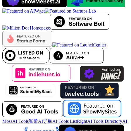
MossAI Tools
智鹭AI导航
AI Tools List
RightAI Tools Directory
AI