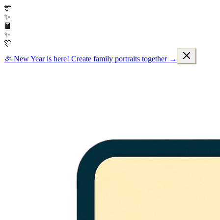
🎊
✨
🧧
✨
🎊
🎉 New Year is here! Create family portraits together →