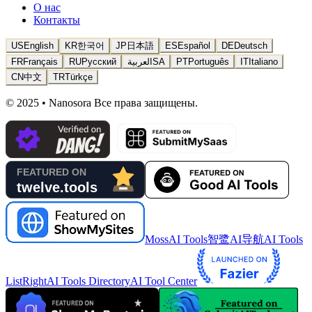
О нас
Контакты
US
English
KR
한국어
JP
日本語
ES
Español
DE
Deutsch
FR
Français
RU
Русский
العربية
SA
PT
Português
IT
Italiano
CN
中文
TR
Türkçe
© 2025 • Nanosora Все права защищены.
MossAI Tools
智鹭AI导航
AI Tools
List
RightAI Tools Directory
AI Tool Center