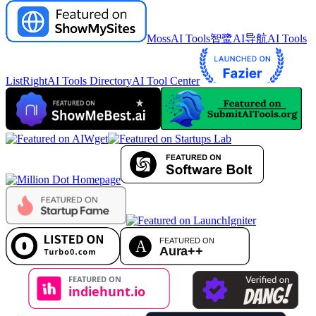
MossAI Tools
智鹭AI导航
AI Tools
List
RightAI Tools Directory
AI Tool Center