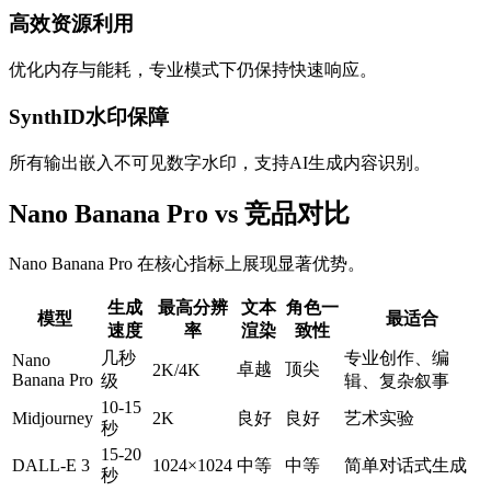
高效资源利用
优化内存与能耗，专业模式下仍保持快速响应。
SynthID水印保障
所有输出嵌入不可见数字水印，支持AI生成内容识别。
Nano Banana Pro vs 竞品对比
Nano Banana Pro 在核心指标上展现显著优势。
生成
最高分辨
文本
角色一
模型
最适合
速度
率
渲染
致性
几秒
专业创作、编
Nano
卓越
顶尖
2K/4K
Banana Pro
级
辑、复杂叙事
10-15
Midjourney
2K
良好
良好
艺术实验
秒
15-20
DALL-E 3
1024×1024
中等
中等
简单对话式生成
秒