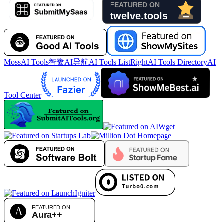
MossAI Tools
智鹭AI导航
AI Tools List
RightAI Tools Directory
AI
Tool Center