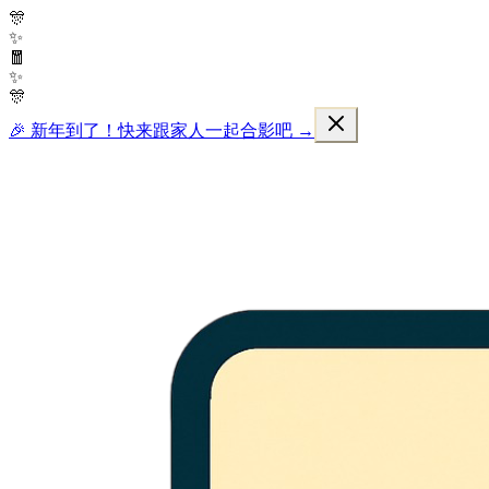
🎊
✨
🧧
✨
🎊
🎉 新年到了！快来跟家人一起合影吧 →