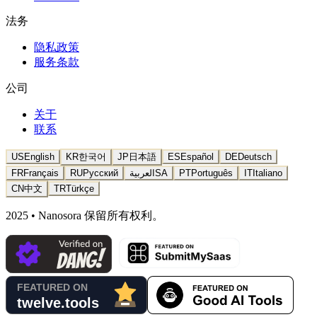
法务
隐私政策
服务条款
公司
关于
联系
US
English
KR
한국어
JP
日本語
ES
Español
DE
Deutsch
FR
Français
RU
Русский
العربية
SA
PT
Português
IT
Italiano
CN
中文
TR
Türkçe
2025 • Nanosora 保留所有权利。