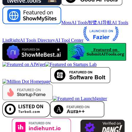
MossAI Tools
智鹭AI导航
AI Tools
List
RightAI Tools Directory
AI Tool Center