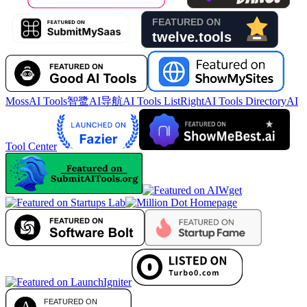
MossAI Tools
智鹭AI导航
AI Tools List
RightAI Tools Directory
AI
Tool Center