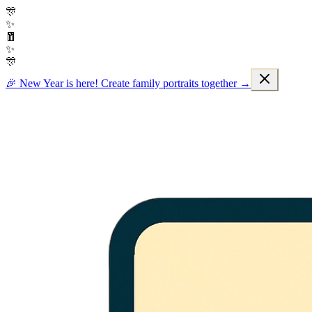
🎊
✨
🧧
✨
🎊
🎉 New Year is here! Create family portraits together →