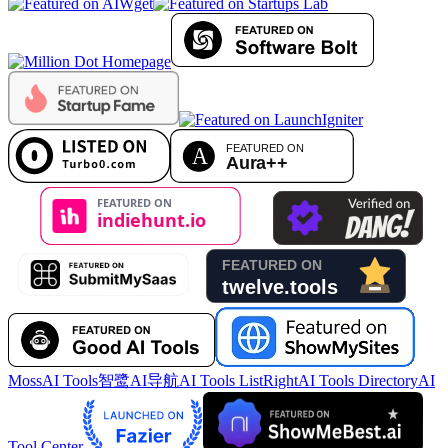
MossAI Tools
智鹭AI导航
AI Tools List
RightAI Tools Directory
AI
Tool Center