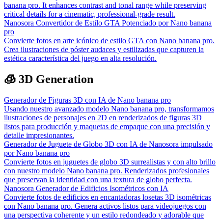
banana pro. It enhances contrast and tonal range while preserving
critical details for a cinematic, professional-grade result.
Nanosora Convertidor de Estilo GTA Potenciado por Nano banana
pro
Convierte fotos en arte icónico de estilo GTA con Nano banana pro.
Crea ilustraciones de póster audaces y estilizadas que capturen la
estética característica del juego en alta resolución.
🧊 3D Generation
Generador de Figuras 3D con IA de Nano banana pro
Usando nuestro avanzado modelo Nano banana pro, transformamos
ilustraciones de personajes en 2D en renderizados de figuras 3D
listos para producción y maquetas de empaque con una precisión y
detalle impresionantes.
Generador de Juguete de Globo 3D con IA de Nanosora impulsado
por Nano banana pro
Convierte fotos en juguetes de globo 3D surrealistas y con alto brillo
con nuestro modelo Nano banana pro. Renderizados profesionales
que preservan la identidad con una textura de globo perfecta.
Nanosora Generador de Edificios Isométricos con IA
Convierte fotos de edificios en encantadoras losetas 3D isométricas
con Nano banana pro. Genera activos listos para videojuegos con
una perspectiva coherente y un estilo redondeado y adorable que