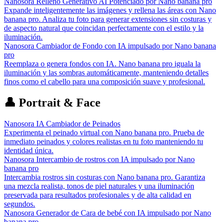
Nanosora Relleno Generativo AI Potenciado por Nano banana pro
Expande inteligentemente las imágenes y rellena las áreas con Nano
banana pro. Analiza tu foto para generar extensiones sin costuras y
de aspecto natural que coincidan perfectamente con el estilo y la
iluminación.
Nanosora Cambiador de Fondo con IA impulsado por Nano banana
pro
Reemplaza o genera fondos con IA. Nano banana pro iguala la
iluminación y las sombras automáticamente, manteniendo detalles
finos como el cabello para una composición suave y profesional.
👤 Portrait & Face
Nanosora IA Cambiador de Peinados
Experimenta el peinado virtual con Nano banana pro. Prueba de
inmediato peinados y colores realistas en tu foto manteniendo tu
identidad única.
Nanosora Intercambio de rostros con IA impulsado por Nano
banana pro
Intercambia rostros sin costuras con Nano banana pro. Garantiza
una mezcla realista, tonos de piel naturales y una iluminación
preservada para resultados profesionales y de alta calidad en
segundos.
Nanosora Generador de Cara de bebé con IA impulsado por Nano
banana pro