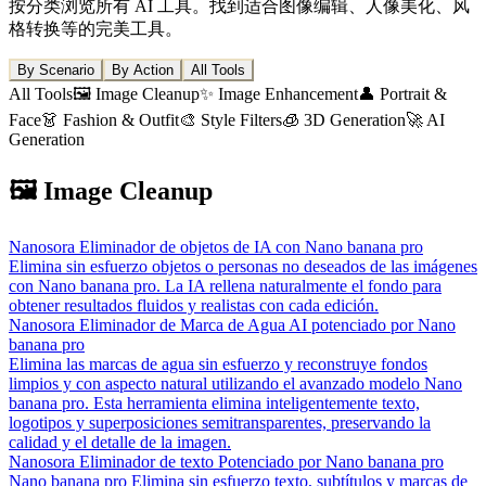
按分类浏览所有 AI 工具。找到适合图像编辑、人像美化、风
格转换等的完美工具。
By Scenario
By Action
All Tools
All Tools
🖼️ Image Cleanup
✨ Image Enhancement
👤 Portrait &
Face
👗 Fashion & Outfit
🎨 Style Filters
🧊 3D Generation
🚀 AI
Generation
🖼️ Image Cleanup
Nanosora Eliminador de objetos de IA con Nano banana pro
Elimina sin esfuerzo objetos o personas no deseados de las imágenes
con Nano banana pro. La IA rellena naturalmente el fondo para
obtener resultados fluidos y realistas con cada edición.
Nanosora Eliminador de Marca de Agua AI potenciado por Nano
banana pro
Elimina las marcas de agua sin esfuerzo y reconstruye fondos
limpios y con aspecto natural utilizando el avanzado modelo Nano
banana pro. Esta herramienta elimina inteligentemente texto,
logotipos y superposiciones semitransparentes, preservando la
calidad y el detalle de la imagen.
Nanosora Eliminador de texto Potenciado por Nano banana pro
Nano banana pro Elimina sin esfuerzo texto, subtítulos y marcas de