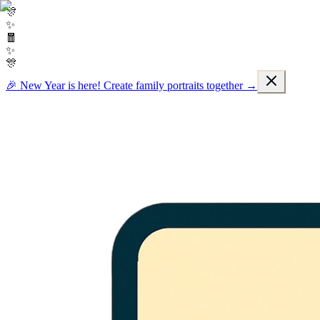
🎊
✨
🧧
✨
🎊
🎉 New Year is here! Create family portraits together →