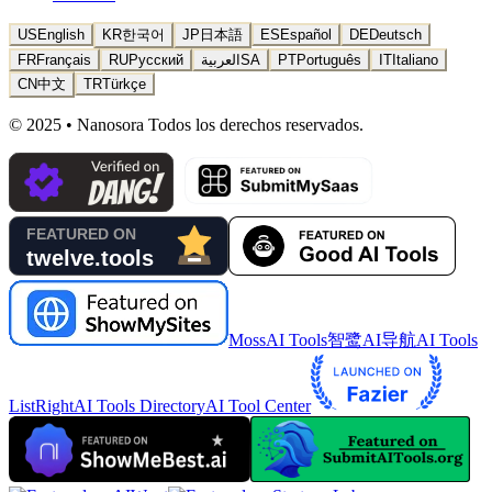
US
English
KR
한국어
JP
日本語
ES
Español
DE
Deutsch
FR
Français
RU
Русский
العربية
SA
PT
Português
IT
Italiano
CN
中文
TR
Türkçe
© 2025 • Nanosora Todos los derechos reservados.
MossAI Tools
智鹭AI导航
AI Tools
List
RightAI Tools Directory
AI Tool Center