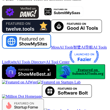
MossAI Tools
智鹭AI导航
AI Tools
List
RightAI Tools Directory
AI Tool Center