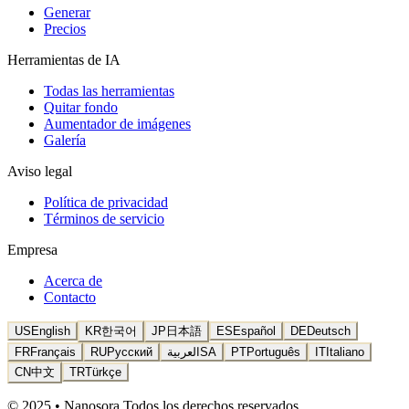
Generar
Precios
Herramientas de IA
Todas las herramientas
Quitar fondo
Aumentador de imágenes
Galería
Aviso legal
Política de privacidad
Términos de servicio
Empresa
Acerca de
Contacto
US
English
KR
한국어
JP
日本語
ES
Español
DE
Deutsch
FR
Français
RU
Русский
العربية
SA
PT
Português
IT
Italiano
CN
中文
TR
Türkçe
© 2025 • Nanosora Todos los derechos reservados.