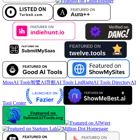
MossAI Tools
智鹭AI导航
AI Tools List
RightAI Tools Directory
AI
Tool Center