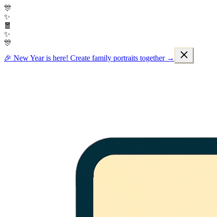
🎊
✨
🧧
✨
🎊
🎉 New Year is here! Create family portraits together →