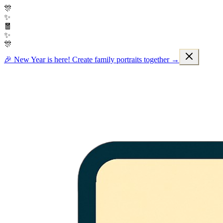
🎊
✨
🧧
✨
🎊
🎉 New Year is here! Create family portraits together →