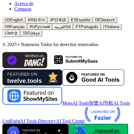
Acerca de
Contacto
US
English
KR
한국어
JP
日本語
ES
Español
DE
Deutsch
FR
Français
RU
Русский
العربية
SA
PT
Português
IT
Italiano
CN
中文
TR
Türkçe
© 2025 • Nanosora Todos los derechos reservados.
MossAI Tools
智鹭AI导航
AI Tools
List
RightAI Tools Directory
AI Tool Center