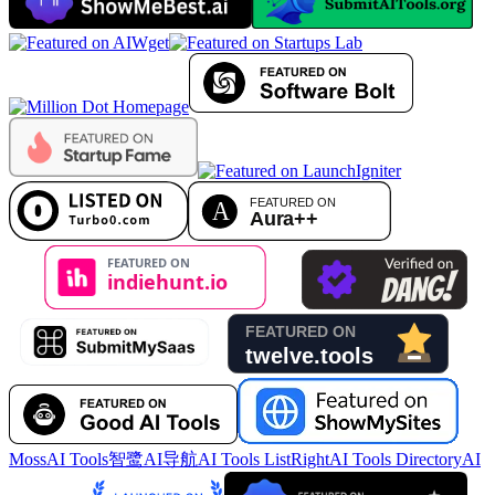
MossAI Tools
智鹭AI导航
AI Tools List
RightAI Tools Directory
AI