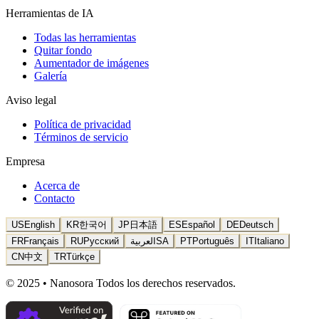
Herramientas de IA
Todas las herramientas
Quitar fondo
Aumentador de imágenes
Galería
Aviso legal
Política de privacidad
Términos de servicio
Empresa
Acerca de
Contacto
US
English
KR
한국어
JP
日本語
ES
Español
DE
Deutsch
FR
Français
RU
Русский
العربية
SA
PT
Português
IT
Italiano
CN
中文
TR
Türkçe
© 2025 • Nanosora Todos los derechos reservados.