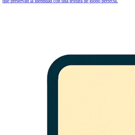
que preservan la identidad con una textura de globo perfecta.