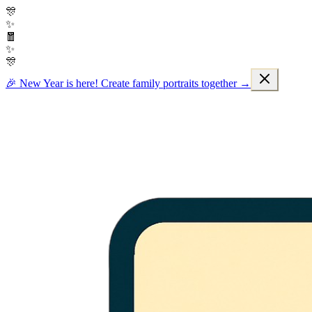
🎊
✨
🧧
✨
🎊
🎉 New Year is here! Create family portraits together →