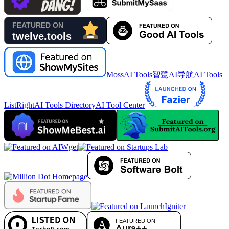
MossAI Tools
智鹭AI导航
AI Tools
List
RightAI Tools Directory
AI Tool Center