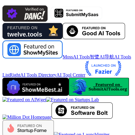
MossAI Tools
智鹭AI导航
AI Tools
List
RightAI Tools Directory
AI Tool Center