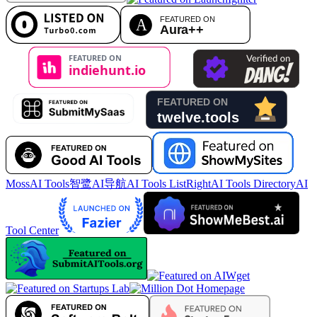
MossAI Tools
智鹭AI导航
AI Tools List
RightAI Tools Directory
AI
Tool Center