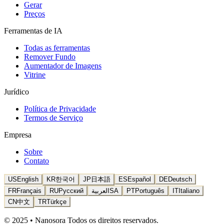
Gerar
Preços
Ferramentas de IA
Todas as ferramentas
Remover Fundo
Aumentador de Imagens
Vitrine
Jurídico
Política de Privacidade
Termos de Serviço
Empresa
Sobre
Contato
US
English
KR
한국어
JP
日本語
ES
Español
DE
Deutsch
FR
Français
RU
Русский
العربية
SA
PT
Português
IT
Italiano
CN
中文
TR
Türkçe
© 2025 • Nanosora Todos os direitos reservados.