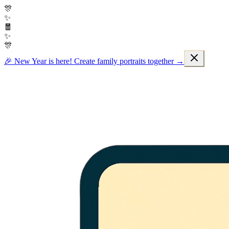
🎊
✨
🧧
✨
🎊
🎉 New Year is here! Create family portraits together →