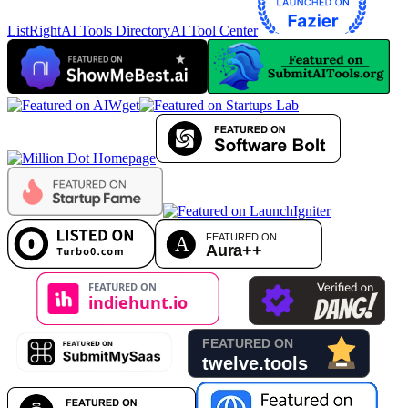
List
RightAI Tools Directory
AI Tool Center