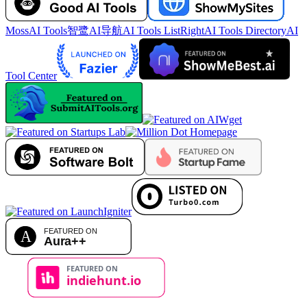
MossAI Tools
智鹭AI导航
AI Tools List
RightAI Tools Directory
AI
Tool Center