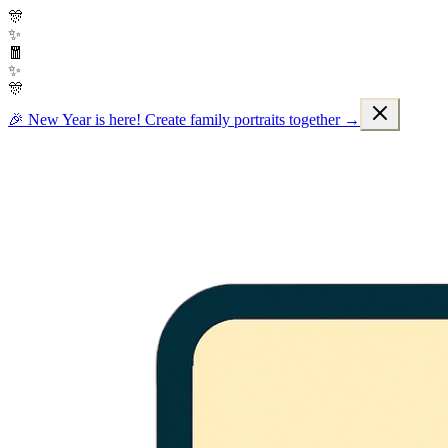
🎊
✨
🧧
✨
🎊
🎉 New Year is here! Create family portraits together →