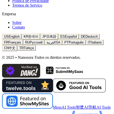
Política de Privacidade
Termos de Serviço
Empresa
Sobre
Contato
US
English
KR
한국어
JP
日本語
ES
Español
DE
Deutsch
FR
Français
RU
Русский
العربية
SA
PT
Português
IT
Italiano
CN
中文
TR
Türkçe
© 2025 • Nanosora Todos os direitos reservados.
MossAI Tools
智鹭AI导航
AI Tools