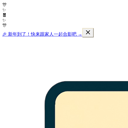
🎊
✨
🧧
✨
🎊
🎉 新年到了！快来跟家人一起合影吧 →