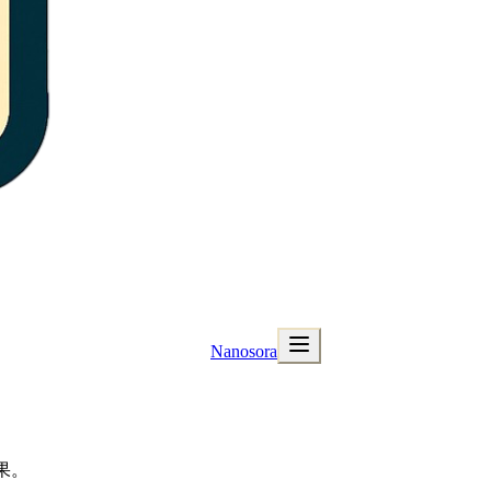
Nanosora
果。