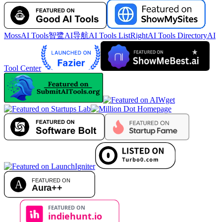
MossAI Tools
智鹭AI导航
AI Tools List
RightAI Tools Directory
AI
Tool Center