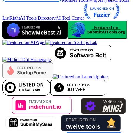
MossAI Tools
智鹭AI导航
AI Tools
List
RightAI Tools Directory
AI Tool Center