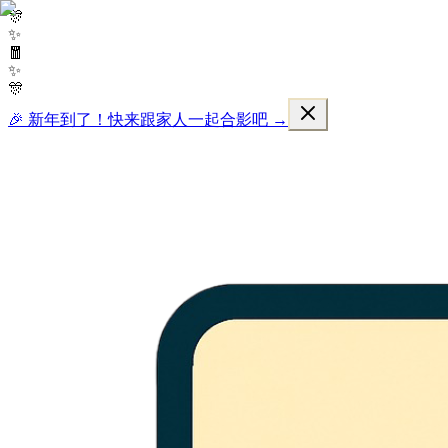
🎊
✨
🧧
✨
🎊
🎉 新年到了！快来跟家人一起合影吧 →