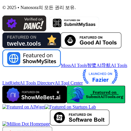
© 2025 • Nanosora의 모든 권리 보유.
MossAI Tools
智鹭AI导航
AI Tools
List
RightAI Tools Directory
AI Tool Center