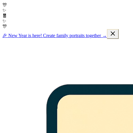
🎊
✨
🧧
✨
🎊
🎉 New Year is here! Create family portraits together →