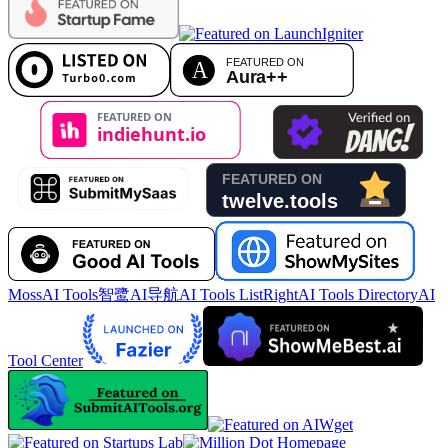
MossAI Tools
智鹭AI导航
AI Tools List
RightAI Tools Directory
AI
Tool Center