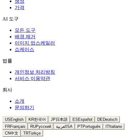
생성
가격
AI 도구
모든 도구
배경 제거
이미지 업스케일러
쇼케이스
법률
개인정보 처리방침
서비스 이용약관
회사
소개
문의하기
US
English
KR
한국어
JP
日本語
ES
Español
DE
Deutsch
FR
Français
RU
Русский
العربية
SA
PT
Português
IT
Italiano
CN
中文
TR
Türkçe