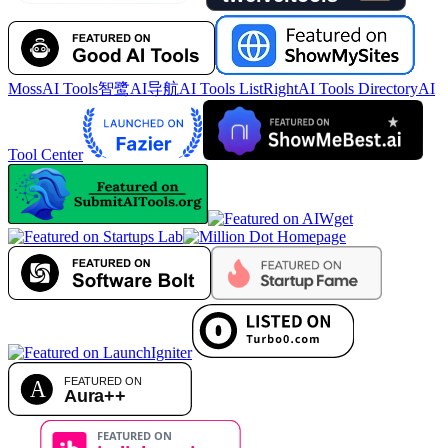
MossAI Tools
智鹭AI导航
AI Tools List
RightAI Tools Directory
AI
Tool Center