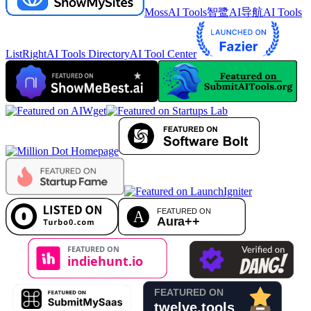
MossAI Tools
智鹭AI导航
AI Tools
List
RightAI Tools Directory
AI Tool Center