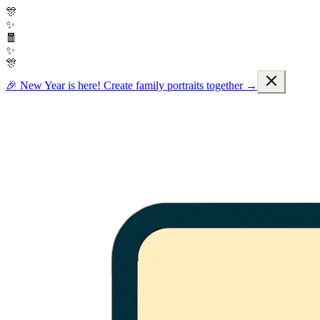
🎊
✨
🧧
✨
🎊
🎉 New Year is here! Create family portraits together →