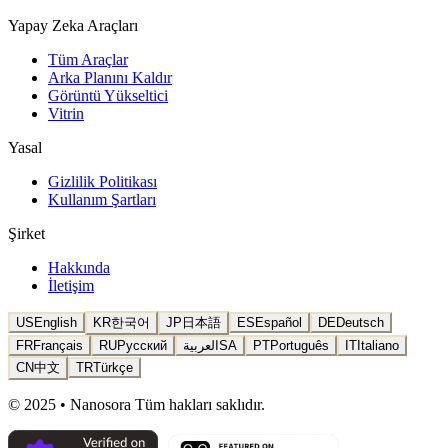
Yapay Zeka Araçları
Tüm Araçlar
Arka Planını Kaldır
Görüntü Yükseltici
Vitrin
Yasal
Gizlilik Politikası
Kullanım Şartları
Şirket
Hakkında
İletişim
US
English
KR
한국어
JP
日本語
ES
Español
DE
Deutsch
FR
Français
RU
Русский
العربية
SA
PT
Português
IT
Italiano
CN
中文
TR
Türkçe
© 2025 • Nanosora Tüm hakları saklıdır.