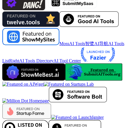
MossAI Tools
智鹭AI导航
AI Tools
List
RightAI Tools Directory
AI Tool Center