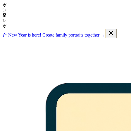
🎊
✨
🧧
✨
🎊
🎉 New Year is here! Create family portraits together →