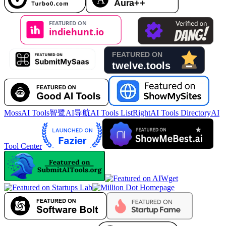
MossAI Tools
智鹭AI导航
AI Tools List
RightAI Tools Directory
AI
Tool Center