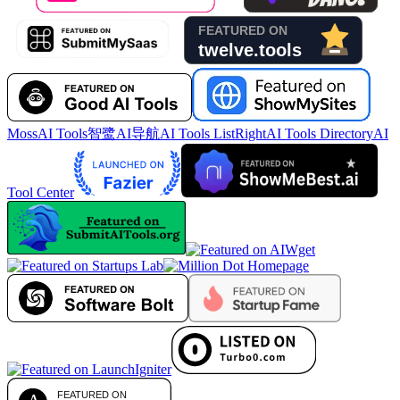
MossAI Tools
智鹭AI导航
AI Tools List
RightAI Tools Directory
AI
Tool Center