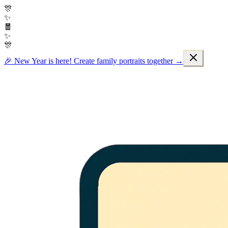
🎊
✨
🧧
✨
🎊
🎉 New Year is here! Create family portraits together →