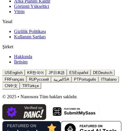
Arka Planını Kaldır
Görüntü Yükseltici
Vitrin
Yasal
Gizlilik Politikası
Kullanım Şartları
Şirket
Hakkında
İletişim
US
English
KR
한국어
JP
日本語
ES
Español
DE
Deutsch
FR
Français
RU
Русский
العربية
SA
PT
Português
IT
Italiano
CN
中文
TR
Türkçe
© 2025 • Nanosora Tüm hakları saklıdır.