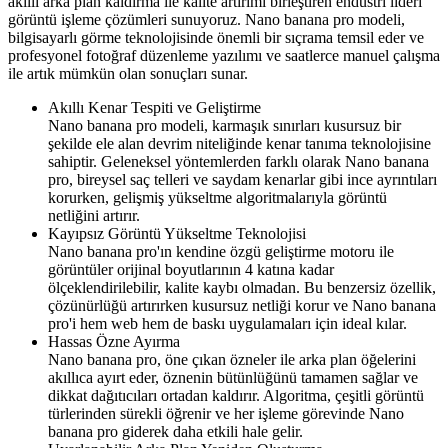
akıllı arka plan kaldırma ile kalite artırımı birleştiren endüstri lideri
görüntü işleme çözümleri sunuyoruz. Nano banana pro modeli,
bilgisayarlı görme teknolojisinde önemli bir sıçrama temsil eder ve
profesyonel fotoğraf düzenleme yazılımı ve saatlerce manuel çalışma
ile artık mümkün olan sonuçları sunar.
Akıllı Kenar Tespiti ve Geliştirme
Nano banana pro modeli, karmaşık sınırları kusursuz bir
şekilde ele alan devrim niteliğinde kenar tanıma teknolojisine
sahiptir. Geleneksel yöntemlerden farklı olarak Nano banana
pro, bireysel saç telleri ve saydam kenarlar gibi ince ayrıntıları
korurken, gelişmiş yükseltme algoritmalarıyla görüntü
netliğini artırır.
Kayıpsız Görüntü Yükseltme Teknolojisi
Nano banana pro'ın kendine özgü geliştirme motoru ile
görüntüler orijinal boyutlarının 4 katına kadar
ölçeklendirilebilir, kalite kaybı olmadan. Bu benzersiz özellik,
çözünürlüğü artırırken kusursuz netliği korur ve Nano banana
pro'i hem web hem de baskı uygulamaları için ideal kılar.
Hassas Özne Ayırma
Nano banana pro, öne çıkan özneler ile arka plan öğelerini
akıllıca ayırt eder, öznenin bütünlüğünü tamamen sağlar ve
dikkat dağıtıcıları ortadan kaldırır. Algoritma, çeşitli görüntü
türlerinden sürekli öğrenir ve her işleme görevinde Nano
banana pro giderek daha etkili hale gelir.