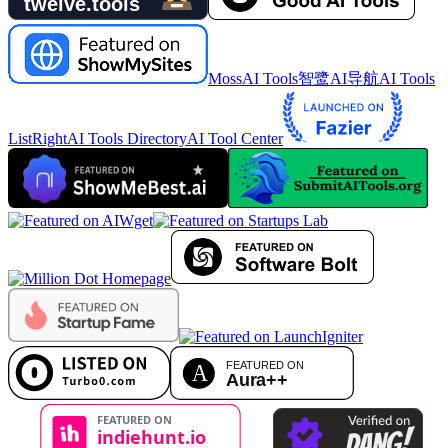
MossAI Tools
智鹭AI导航
AI Tools
List
RightAI Tools Directory
AI Tool Center