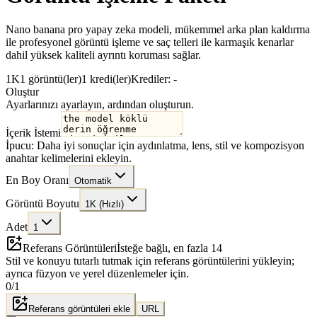
Nano banana pro yapay zeka modeli, mükemmel arka plan kaldırma
ile profesyonel görüntü işleme ve saç telleri ile karmaşık kenarlar
dahil yüksek kaliteli ayrıntı koruması sağlar.
1K
1 görüntü(ler)
1 kredi(ler)
Krediler: -
Oluştur
Ayarlarınızı ayarlayın, ardından oluşturun.
İçerik İstemi
İpucu: Daha iyi sonuçlar için aydınlatma, lens, stil ve kompozisyon
anahtar kelimelerini ekleyin.
En Boy Oranı
Otomatik
Görüntü Boyutu
1K (Hızlı)
Adet
1
Referans Görüntüleri
İsteğe bağlı, en fazla 14
Stil ve konuyu tutarlı tutmak için referans görüntülerini yükleyin;
ayrıca füzyon ve yerel düzenlemeler için.
0
/
1
Referans görüntüleri ekle
URL